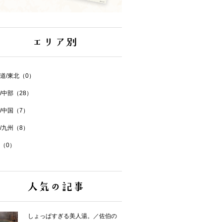
道/東北（0）
/中部（28）
/中国（7）
/九州（8）
（0）
しょっぱすぎる美人湯。／佐伯の