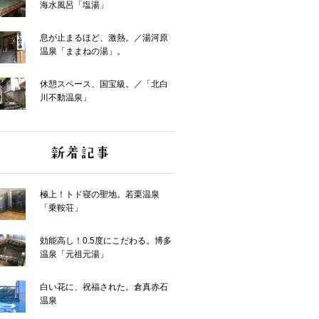
海水風呂「塩湯」
息が止まるほど、激熱。／湯河原
温泉「ままねの湯」。
休憩スペース、国宝級。／「北白
川不動温泉」
極上！トド寝の聖地。若栗温泉
「乗鞍荘」
効能高し！0.5度にこだわる。博多
温泉「元祖元湯」
白い花に、祝福された。倉真赤石
温泉