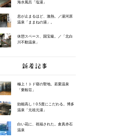
海水風呂「塩湯」
息が止まるほど、激熱。／湯河原
温泉「ままねの湯」。
休憩スペース、国宝級。／「北白
川不動温泉」
極上！トド寝の聖地。若栗温泉
「乗鞍荘」
効能高し！0.5度にこだわる。博多
温泉「元祖元湯」
白い花に、祝福された。倉真赤石
温泉