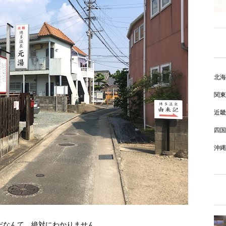
北海
関東
近畿
四国
沖縄
だなんて、絶対にわかりません。