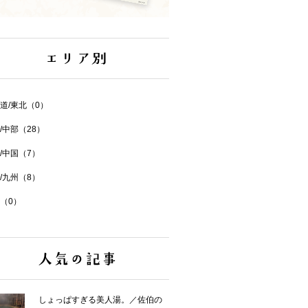
道/東北（0）
/中部（28）
/中国（7）
/九州（8）
（0）
しょっぱすぎる美人湯。／佐伯の