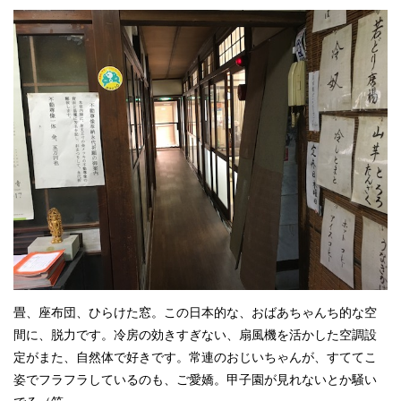
畳、座布団、ひらけた窓。この日本的な、おばあちゃんち的な空
間に、脱力です。冷房の効きすぎない、扇風機を活かした空調設
定がまた、自然体で好きです。常連のおじいちゃんが、すててこ
姿でフラフラしているのも、ご愛嬌。甲子園が見れないとか騒い