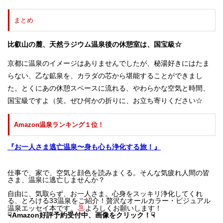
まとめ
比叡山の麓、天然ラジウム温泉後の休憩室は、国宝級☆
京都に温泉のイメージはありませんでしたが、秘湯好きにはたま
らない、乙な鉱泉を、カラダの芯から堪能することができまし
た。とくにあの休憩スペースに流れる、やわらかな空気と時間、
国宝級ですよ（笑。ぜひ何かの折りに、お立ち寄りください☆
Amazon温泉ランキング１位！
『お一人さま逃亡温泉〜身も心も浄化する旅！』
仕事で、家で、空気と顔色を読みまくる。そんな気疲れ人間の皆
さま、温泉に逃亡しませんか？
自由に、気取らず、お一人さま。心身をスッキリ浄化してくれ
る、とろける33温泉をご紹介！贅沢なオールカラー・ビジュアル
温泉エッセイ本です。
よろしくお願いします！
☟Amazon好評予約受付中、画像をクリック！
☟