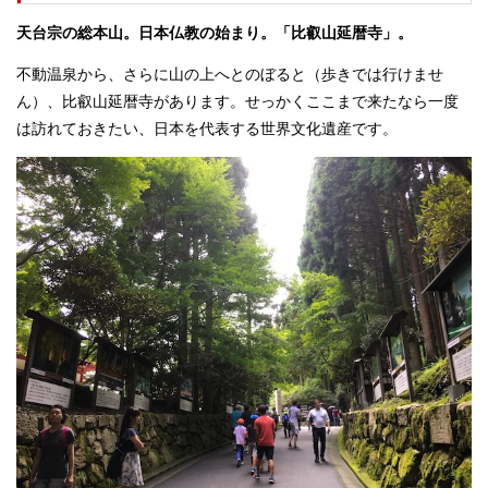
天台宗の総本山。日本仏教の始まり。「比叡山延暦寺」。
不動温泉から、さらに山の上へとのぼると（歩きでは行けませ
ん）、比叡山延暦寺があります。せっかくここまで来たなら一度
は訪れておきたい、日本を代表する世界文化遺産です。