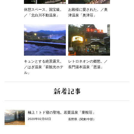
休憩スペース、国宝級。
お殿様に愛された。／奥
／「北白川不動温泉」
津温泉「奥津荘」
キュンとする絶景露天。
レトロネオンの郷愁。／
／はぎ温泉「萩観光ホテ
長門湯本温泉「恩湯」
ル」
極上！トド寝の聖地。若栗温泉「乗鞍荘」
2020年02月02日
長野県（関東/中部）